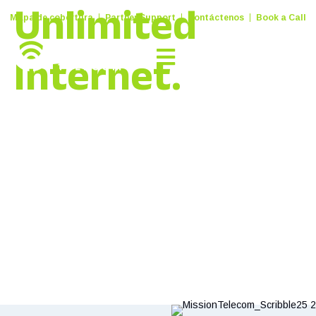
Unlimited
Mapa de cobertura
Partner Support
Contáctenos
Book a Call
Internet.
No Contracts.
No Headaches.
From free three-month trials to easy partnerships for grant-
funded programs, we help you get connected—fast.