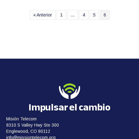
« Anterior
1
...
4
5
6
Impulsar el cambio
Misión Telecom
8310 S Valley Hwy Ste 300
Englewood, CO 80112
info@missiontelecom.org