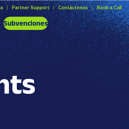
ra
Partner Support
Contáctenos
Book a Call
Subvenciones
hts